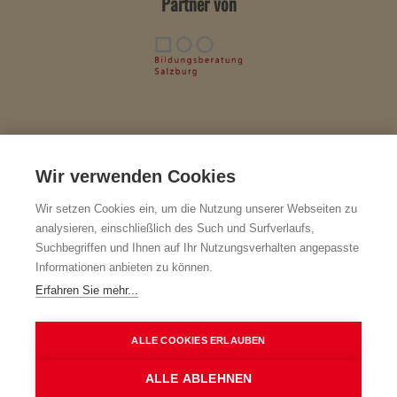
Partner von
Wir verwenden Cookies
Impressum & Herausgeber
BiBer-F – Verein zur Förderung der Bildungs- und Berufsberatung in
Wir setzen Cookies ein, um die Nutzung unserer Webseiten zu
den Bereichen der Erwachsenenbildung und der Weiterbildung
analysieren, einschließlich des Such und Surfverlaufs,
a
ZVR-Nr.: 502442781 · Geschäftsführung: Mag.
Christine Bauer-
Suchbegriffen und Ihnen auf Ihr Nutzungsverhalten angepasste
Grechenig
Informationen anbieten zu können.
Strubergasse 18, 5020 Salzburg
Erfahren Sie mehr...
Kontakt
+43 662 872677 · +43 699 10203012
ALLE COOKIES ERLAUBEN
office@biber-salzburg.at
www.biber-salzburg.at
ALLE ABLEHNEN