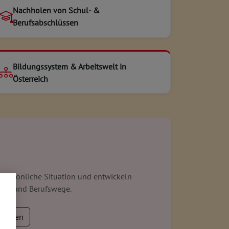
Nachholen von Schul- &
Berufsabschlüssen
Bildungssystem & Arbeitswelt in
Österreich
 persönliche Situation und entwickeln
gs- und Berufswege.
nrufen