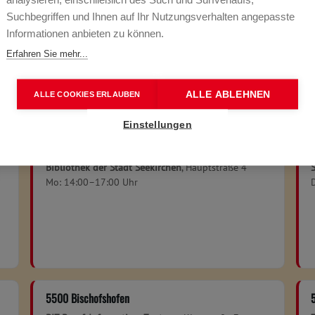
Suchbegriffen und Ihnen auf Ihr Nutzungsverhalten angepasste
Informationen anbieten zu können.
Erfahren Sie mehr...
Unsere Standorte im Bundesland
ALLE ABLEHNEN
ALLE COOKIES ERLAUBEN
Einstellungen
5201 Seekirchen
Bibliothek der Stadt Seekirchen
, Hauptstraße 4
Mo: 14:00–17:00 Uhr
5500 Bischofshofen