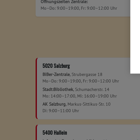
Öffnungszeiten Zentrale:
Mo–Do: 9:00–19:00, Fr: 9:00–12:00 Uhr
5020 Salzburg
BiBer-Zentrale
, Strubergasse 18
Mo–Do: 9:00–19:00, Fr: 9:00–12:00 Uhr
Stadt:Bibliothek
, Schumacherstr. 14
Mo: 14:00–17:00, Mi: 16:00–19:00 Uhr
AK Salzburg
, Markus-Sittikus-Str. 10
Di: 9:00–11:00 Uhr
5400 Hallein