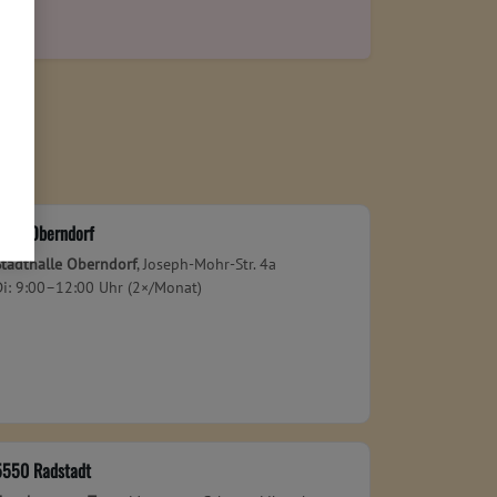
5110 Oberndorf
Stadthalle Oberndorf
, Joseph-Mohr-Str. 4a
Di: 9:00–12:00 Uhr (2×/Monat)
5550 Radstadt