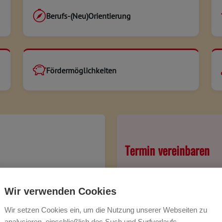
Berufs-(Neu)Orientierung
Fördermöglichkeiten
Termin vereinbaren
Wir nehmen uns Zeit für Ihre
gemeinsam passende Bildun
Wir verwenden Cookies
Online buchen
A
Wir setzen Cookies ein, um die Nutzung unserer Webseiten zu
analysieren, einschließlich des Such und Surfverlaufs,