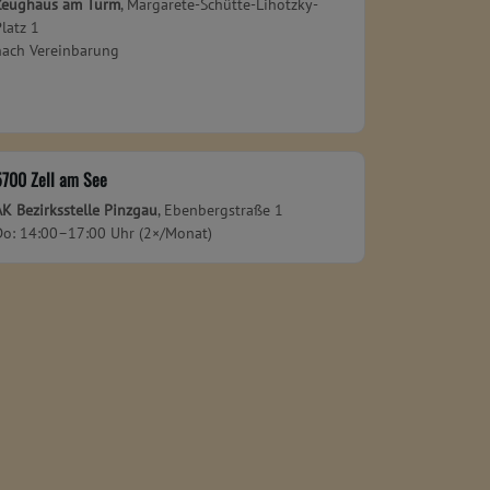
Zeughaus am Turm
, Margarete-Schütte-Lihotzky-
Platz 1
nach Vereinbarung
5700 Zell am See
AK Bezirksstelle Pinzgau
, Ebenbergstraße 1
Do: 14:00–17:00 Uhr (2×/Monat)