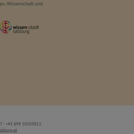
uen, Wissenschaft und
7 · +43 699 10203012
lzburg.at