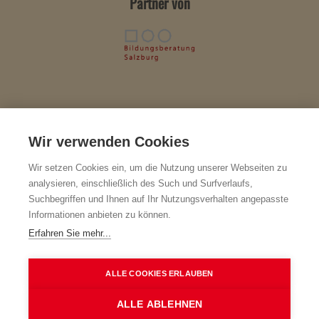
Partner von
Wir verwenden Cookies
Impressum & Herausgeber
BiBer-F – Verein zur Förderung der Bildungs- und Berufsberatung in
Wir setzen Cookies ein, um die Nutzung unserer Webseiten zu
den Bereichen der Erwachsenenbildung und der Weiterbildung
analysieren, einschließlich des Such und Surfverlaufs,
a
ZVR-Nr.: 502442781 · Geschäftsführung: Mag.
Christine Bauer-
Suchbegriffen und Ihnen auf Ihr Nutzungsverhalten angepasste
Grechenig
Informationen anbieten zu können.
Strubergasse 18, 5020 Salzburg
Erfahren Sie mehr...
Kontakt
+43 662 872677 · +43 699 10203012
ALLE COOKIES ERLAUBEN
office@biber-salzburg.at
www.biber-salzburg.at
ALLE ABLEHNEN