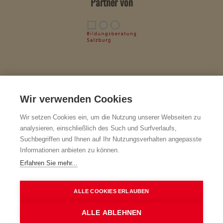
Partner von
Wir verwenden Cookies
Impressum & Herausgeber
BiBer-F – Verein zur Förderung der Bildungs- und Berufsberatung in
Wir setzen Cookies ein, um die Nutzung unserer Webseiten zu
den Bereichen der Erwachsenenbildung und der Weiterbildung
analysieren, einschließlich des Such und Surfverlaufs,
a
ZVR-Nr.: 502442781 · Geschäftsführung: Mag.
Christine Bauer-
Suchbegriffen und Ihnen auf Ihr Nutzungsverhalten angepasste
Grechenig
Informationen anbieten zu können.
Strubergasse 18, 5020 Salzburg
Erfahren Sie mehr...
Kontakt
+43 662 872677 · +43 699 10203012
ALLE COOKIES ERLAUBEN
office@biber-salzburg.at
www.biber-salzburg.at
ALLE ABLEHNEN